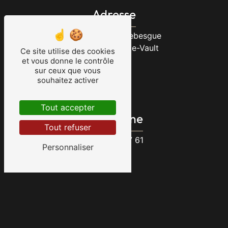
Adresse
19 Rue Phileas Lebesgue
60112 La Neuville-Vault
Ce site utilise des cookies
et vous donne le contrôle
sur ceux que vous
souhaitez activer
Tout accepter
Téléphone
Tout refuser
06 23 47 07 61
Personnaliser
E-mail