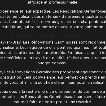
efficace et professionnelle.
expérience et leur expertise, Les Rénovations Germinoise
ualité, en utilisant des matériaux de première qualité et 
eur. Leur objectif est de vous garantir une charpente sol
esthétique, qui saura mettre en valeur votre habitation.
Une Entreprise de Confiance à Gournay-en-Bray
ay-en-Bray, Les Rénovations Germinoises sont reconnues
ionnalisme. Leur équipe de charpentiers qualifiés met to
oins et les attentes de leur clientèle. En faisant appel à l
e bénéficier d'un travail de qualité, réalisé dans le respe
budget convenu.
te, Les Rénovations Germinoises proposent également d'a
construction. Leur polyvalence leur permet de prendre en
n de vous offrir une solution clé en main pour la réalisat
 vous êtes à la recherche d'un charpentier de confiance 
contacter Les Rénovations Germinoises. Leur savoir-faire 
sauront faire de votre projet une réussite.