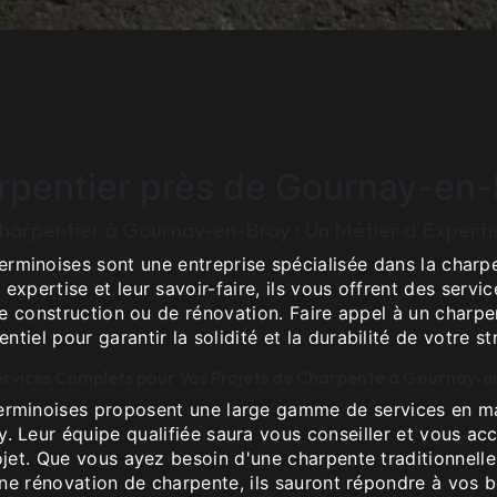
rpentier près de Gournay-en-
harpentier à Gournay-en-Bray : Un Métier d'Experti
rminoises sont une entreprise spécialisée dans la char
 expertise et leur savoir-faire, ils vous offrent des servi
e construction ou de rénovation. Faire appel à un charpe
entiel pour garantir la solidité et la durabilité de votre st
ervices Complets pour Vos Projets de Charpente à Gournay-e
erminoises proposent une large gamme de services en ma
. Leur équipe qualifiée saura vous conseiller et vous a
ojet. Que vous ayez besoin d'une charpente traditionnelle
'une rénovation de charpente, ils sauront répondre à vos 