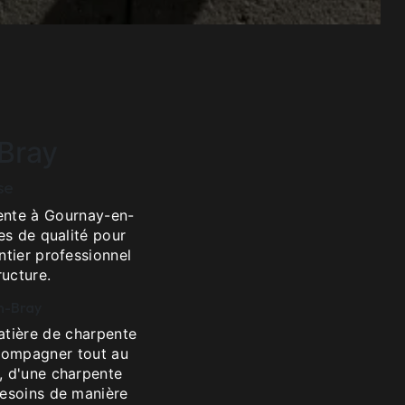
Bray
se
pente à Gournay-en-
ces de qualité pour
ntier professionnel
ructure.
n-Bray
tière de charpente
ccompagner tout au
, d'une charpente
besoins de manière