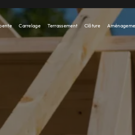
pente
Carrelage
Terrassement
Clôture
Aménagemen